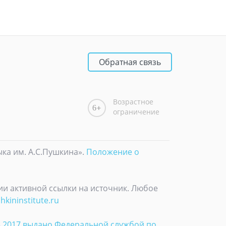
Обратная связь
Возрастное
6
ограничение
ыка им. А.С.Пушкина».
Положение о
и активной ссылки на источник. Любое
kininstitute.ru
3.2017 выдано Федеральной службой по