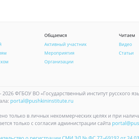
Общаемся
Читаем
й
Активный участник
Видео
лям
Мероприятия
Статьи
ском
Организации
- 2026 ФГБОУ ВО «Государственный институт русского яз
ала:
portal@pushkininstitute.ru
но только в личных некоммерческих целях и при наличи
ется только с согласия администрации сайта
portal@push
етельство о регистрации СМИ ЭЛ № ФС 77¬69192 от 24.0