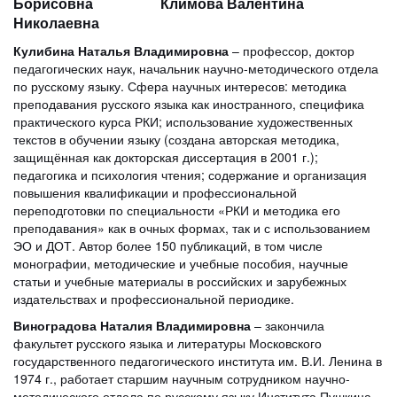
Борисовна Климова Валентина
Николаевна
Кулибина Наталья Владимировна
– профессор, доктор
педагогических наук, начальник научно-методического отдела
по русскому языку. Сфера научных интересов: методика
преподавания русского языка как иностранного, специфика
практического курса РКИ; использование художественных
текстов в обучении языку (создана авторская методика,
защищённая как докторская диссертация в 2001 г.);
педагогика и психология чтения; содержание и организация
повышения квалификации и профессиональной
переподготовки по специальности «РКИ и методика его
преподавания» как в очных формах, так и с использованием
ЭО и ДОТ. Автор более 150 публикаций, в том числе
монографии, методические и учебные пособия, научные
статьи и учебные материалы в российских и зарубежных
издательствах и профессиональной периодике.
Виноградова Наталия Владимировна
– закончила
факультет русского языка и литературы Московского
государственного педагогического института им. В.И. Ленина в
1974 г., работает старшим научным сотрудником научно-
методического отдела по русскому языку Института Пушкина.