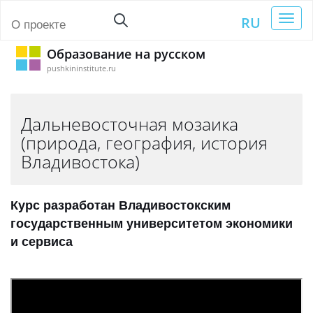
Toggl
RU
О проекте
naviga
Образование на русском
pushkininstitute.ru
Дальневосточная мозаика
(природа, география, история
Владивостока)
Курс разработан Владивостокским
государственным университетом экономики
и сервиса