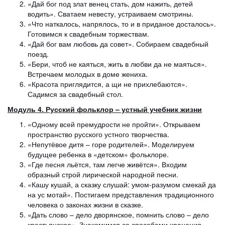
«Дай бог под злат венец стать, дом нажить, детей
водить». Сватаем невесту, устраиваем смотрины.
«Что наткалось, напрялось, то и в приданое досталось».
Готовимся к свадебным торжествам.
«Дай бог вам любовь да совет». Собираем свадебный
поезд.
«Бери, чтоб не каяться, жить в любви да не маяться».
Встречаем молодых в доме жениха.
«Красота приглядится, а щи не прихлебаются».
Садимся за свадебный стол.
Модуль 4. Русский фольклор – устный учебник жизни
«Одному всей премудрости не пройти». Открываем
пространство русского устного творчества.
«Непутёвое дитя – горе родителей». Моделируем
будущее ребенка в «детском» фольклоре.
«Где песня льётся, там легче живётся». Входим
образный строй лирической народной песни.
«Кашу кушай, а сказку слушай: умом-разумом смекай да
на ус мотай». Постигаем представления традиционного
человека о законах жизни в сказке.
«Дать слово – дело дворянское, помнить слово – дело
крестьянское». Знакомимся со способами хранения