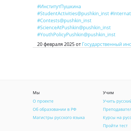
#ИнститутПушкина
#StudentActivities@pushkin_inst
#Internat
#Contests@pushkin_inst
#ScienceAtPushkin@pushkin_inst
#YouthPolicyPushkin@pushkin_inst
20 февраля 2025 от
Государственный инст
Мы
Учим
О проекте
Учить русски
Об образовании в РФ
Преподавате
Магистры русского языка
Курсы на рус
Пройти тест