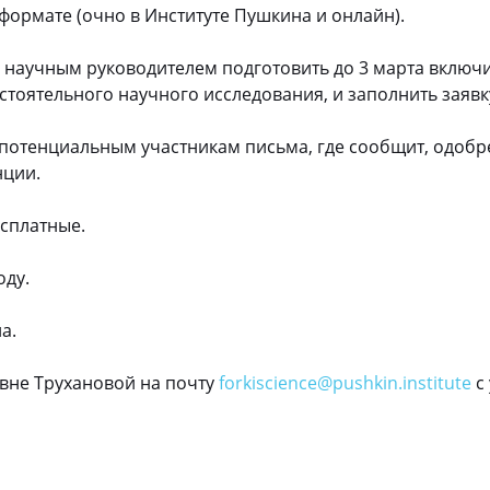
ормате (очно в Институте Пушкина и онлайн).
с научным руководителем подготовить до 3 марта включ
тоятельного научного исследования, и заполнить заяв
 потенциальным участникам письма, где сообщит, одобр
нции.
сплатные.
оду.
а.
вне Трухановой на почту
forkiscience@pushkin.institute
с