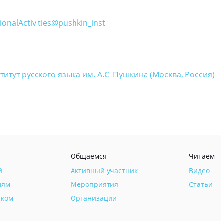
ionalActivities@pushkin_inst
итут русского языка им. А.С. Пушкина (Москва, Россия)
Общаемся
Читаем
й
Активный участник
Видео
лям
Мероприятия
Статьи
ском
Организации